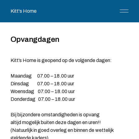
Kitt's Home
Opvangdagen
Kitt’s Home is geopend op de volgende dagen:
Maandag 07.00 – 18.00 uur
Dinsdag 07.00 – 18.00 uur
Woensdag 07.00 – 18.00 uur
Donderdag 07.00 – 18.00 uur
Bij bijzondere omstandigheden is opvang
altijd mogelijk buiten deze dagen en uren!!
(Natuurlijk in goed overleg en binnen de wettelijk
geldende kaders)