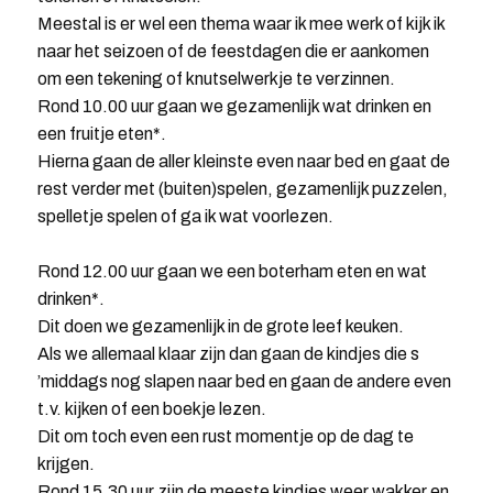
Meestal is er wel een thema waar ik mee werk of kijk ik
naar het seizoen of de feestdagen die er aankomen
om een tekening of knutselwerkje te verzinnen.
Rond 10.00 uur gaan we gezamenlijk wat drinken en
een fruitje eten*.
Hierna gaan de aller kleinste even naar bed en gaat de
rest verder met (buiten)spelen, gezamenlijk puzzelen,
spelletje spelen of ga ik wat voorlezen.
Rond 12.00 uur gaan we een boterham eten en wat
drinken*.
Dit doen we gezamenlijk in de grote leef keuken.
Als we allemaal klaar zijn dan gaan de kindjes die s
’middags nog slapen naar bed en gaan de andere even
t.v. kijken of een boekje lezen.
Dit om toch even een rust momentje op de dag te
krijgen.
Rond 15.30 uur zijn de meeste kindjes weer wakker en